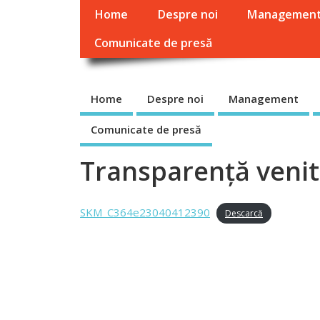
Home
Despre noi
Managemen
Comunicate de presă
Home
Despre noi
Management
Comunicate de presă
Transparență venit
SKM_C364e23040412390
Descarcă