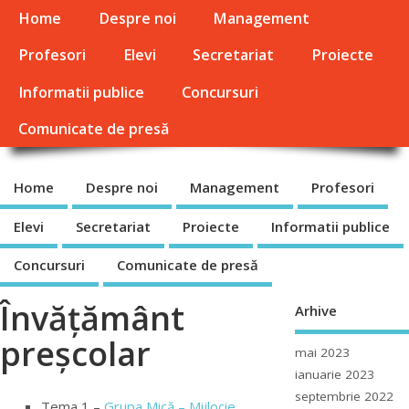
Home
Despre noi
Management
Profesori
Elevi
Secretariat
Proiecte
Informatii publice
Concursuri
Comunicate de presă
Home
Despre noi
Management
Profesori
Elevi
Secretariat
Proiecte
Informatii publice
Concursuri
Comunicate de presă
Învățământ
Arhive
preșcolar
mai 2023
ianuarie 2023
septembrie 2022
Tema 1 –
Grupa Mică – Mijlocie