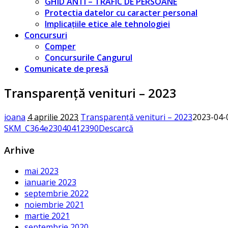
GHID ANTI – TRAFIC DE PERSOANE
Protectia datelor cu caracter personal
Implicațiile etice ale tehnologiei
Concursuri
Comper
Concursurile Cangurul
Comunicate de presă
Transparență venituri – 2023
ioana
4 aprilie 2023
Transparență venituri – 2023
2023-04-
SKM_C364e23040412390
Descarcă
Arhive
mai 2023
ianuarie 2023
septembrie 2022
noiembrie 2021
martie 2021
septembrie 2020