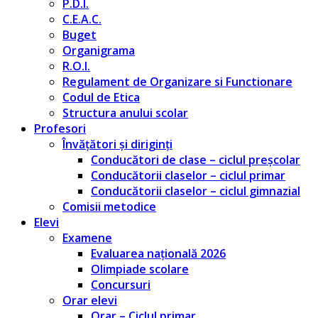
P.D.I.
C.E.A.C.
Buget
Organigrama
R.O.I.
Regulament de Organizare si Functionare
Codul de Etica
Structura anului scolar
Profesori
Învățători și diriginți
Conducători de clase – ciclul preșcolar
Conducătorii claselor – ciclul primar
Conducătorii claselor – ciclul gimnazial
Comisii metodice
Elevi
Examene
Evaluarea națională 2026
Olimpiade scolare
Concursuri
Orar elevi
Orar – Ciclul primar