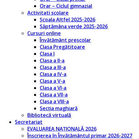
Orar – Ciclul gimnazial
Activitati scolare
Școala Altfel 2025-2026
Săptămâna verde 2025-2026
Cursuri online
Învățământ preșcolar
Clasa Pregătitoare
Clasa I
Clasa a II-a
Clasa a III-a
Clasa a IV-a
Clasa a V-a
Clasa a VI-a
Clasa a VII-a
Clasa a VIII-a
Secția maghiară
Bibliotecă virtuală
Secretariat
EVALUAREA NAȚIONALĂ 2026
Înscrierea în Învățământul primar 2026-2027