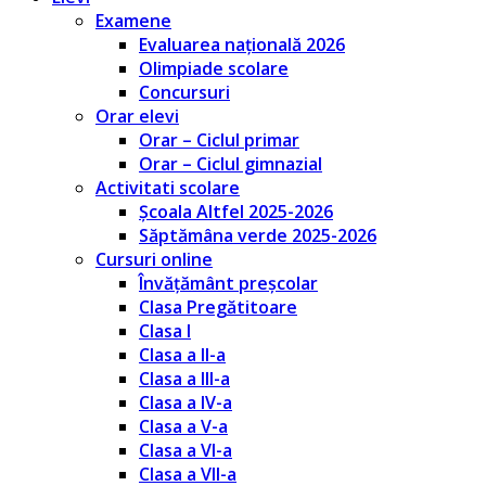
Examene
Evaluarea națională 2026
Olimpiade scolare
Concursuri
Orar elevi
Orar – Ciclul primar
Orar – Ciclul gimnazial
Activitati scolare
Școala Altfel 2025-2026
Săptămâna verde 2025-2026
Cursuri online
Învățământ preșcolar
Clasa Pregătitoare
Clasa I
Clasa a II-a
Clasa a III-a
Clasa a IV-a
Clasa a V-a
Clasa a VI-a
Clasa a VII-a