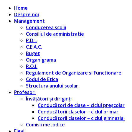
Home
Despre noi
Management
Conducerea scolii
Consiliul de administratie
P.D.I.
C.E.A.C.
Buget
Organigrama
R.O.I.
Regulament de Organizare si Functionare
Codul de Etica
Structura anului scolar
Profesori
Învățători și diriginți
Conducători de clase – ciclul preșcolar
Conducătorii claselor – ciclul primar
Conducătorii claselor – ciclul gimnazial
Comisii metodice
Elevi