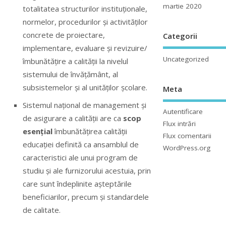
martie 2020
totalitatea structurilor instituționale,
normelor, procedurilor şi activităților
concrete de proiectare,
Categorii
implementare, evaluare şi revizuire/
Uncategorized
îmbunătățire a calității la nivelul
sistemului de învățământ, al
subsistemelor şi al unităților şcolare.
Meta
Sistemul național de management şi
Autentificare
de asigurare a calității are ca
scop
Flux intrări
esențial
îmbunătățirea calității
Flux comentarii
educației definită ca ansamblul de
WordPress.org
caracteristici ale unui program de
studiu şi ale furnizorului acestuia, prin
care sunt îndeplinite aşteptările
beneficiarilor, precum şi standardele
de calitate.