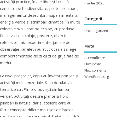
activități practice, în aer liber și la clasă,
martie 2020
centrate pe biodiversitate, protejarea apei,
managementul deșeurilor, risipa alimentară,
Categorii
energie verde și schimbări climatice. În multe
colective s-a lucrat pe echipe, cu produse
Uncategorized
finale vizibile, colaje, postere, obiecte
refolosite, mici experimente, jurnale de
Meta
observație, iar elevii au avut ocazia să lege
comportamentele de zi cu zi de grija față de
Autentificare
mediu.
Flux intrări
Flux comentarii
La nivel preșcolar, copiii au învățat prin joc și
WordPress.org
activități multisenzoriale. S-au derulat zile
tematice cu „Filme și povești din lumea
verde”, activități despre plante și flori,
plimbări în natură, dar și ateliere care au
făcut concepte dificile mai ușor de înțeles:
reciclare, consum responsabil, viața acvatică.