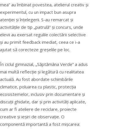
mea” au îmbinat povestea, atelierul creativ și
experimentul, cu un impact bun asupra
atenției și înțelegerii. S-au remarcat și
activitățile de tip „patrulă” și concurs, unde
elevii au exersat regulile colectării selective
și au primit feedback imediat, ceea ce i-a
ajutat să corecteze greșelile pe loc.
În ciclul gimnazial, „Săptămâna Verde” a adus
mai multă reflecție și legătură cu realitatea
actuală. Au fost abordate schimbările
climatice, poluarea cu plastic, protecția
ecosistemelor, inclusiv prin documentare și
discuții ghidate, dar și prin activități aplicate,
cum ar fi ateliere de reciclare, proiecte
creative și ieșiri de observație. O
componentă importantă a fost mișcarea: